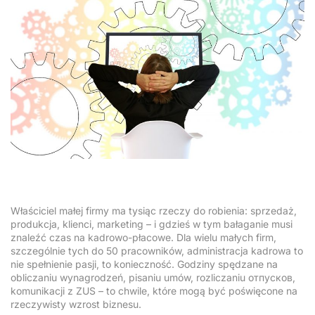
Właściciel małej firmy ma tysiąc rzeczy do robienia: sprzedaż,
produkcja, klienci, marketing – i gdzieś w tym bałaganie musi
znaleźć czas na kadrowo-płacowe. Dla wielu małych firm,
szczególnie tych do 50 pracowników, administracja kadrowa to
nie spełnienie pasji, to konieczność. Godziny spędzane na
obliczaniu wynagrodzeń, pisaniu umów, rozliczaniu отпусков,
komunikacji z ZUS – to chwile, które mogą być poświęcone na
rzeczywisty wzrost biznesu.