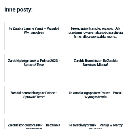
Inne posty:
Ile Zarabia Lamine Yamal – Przegląd
Niewidzialny hamulec rozwoju: Jak
Wynagrodzeń
przeterminowane należności paraliżują
firmę i dlaczego szybka mone...
Zarobki pielęgniarek w Polsce 2023 -
Zarobki Burmistrza - Ile Zarabia
Sprawdź Teraz
Burmistrz Miasta?
Zarobki neurochirurga w Polsce –
Ile zarabia logopeda w Polsce - Praca i
Sprawdź Teraz!
Wynagrodzenia
Zarobki konduktora PKP – Ile zarabia
Ile zarabia hydraulik – Pensje w branży