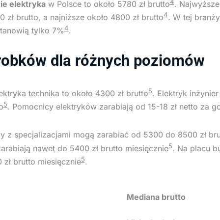
4
e elektryka
w Polsce to około 5780 zł brutto
. Najwyższe
4
zł brutto, a najniższe około 4800 zł brutto
. W tej branż
4
stanowią tylko 7%
.
robków dla różnych poziomów
5
ektryka technika to około 4300 zł brutto
. Elektryk inżynie
5
o
. Pomocnicy elektryków zarabiają od 15-18 zł netto za g
y z specjalizacjami mogą zarabiać od 5300 do 8500 zł bru
5
zarabiają nawet do 5400 zł brutto miesięcznie
. Na placu b
5
 zł brutto miesięcznie
.
Mediana brutto