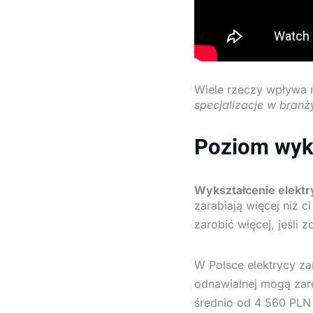
Wiele rzeczy wpływa na
specjalizacje w branży
Poziom wyks
Wykształcenie elektr
zarabiają więcej niż c
zarobić więcej, jeśli 
W Polsce elektrycy za
odnawialnej mogą zaro
średnio od 4 560 PLN 