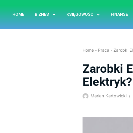
HOME
BIZNES
KSIĘGOWOŚĆ
FINANSE
Przejdź
do
treści
Home
-
Praca
-
Zarobki El
Zarobki E
Elektryk?
Marian Kartowicki