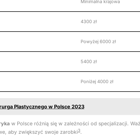
Minimalna krajowa
4300 zł
Powyżej 6000 zł
5400 zł
Poniżej 4000 zł
irurga Plastycznego w Polsce 2023
ryka
w Polsce różnią się w zależności od specjalizacji. Waż
3
we, aby zwiększyć swoje zarobki
.