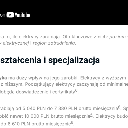
 to, ile elektrycy zarabiają. Oto kluczowe z nich:
poziom 
 elektrycznej
i
region zatrudnienia
.
ztałcenia i specjalizacja
yka
ma duży wpływ na jego zarobki. Elektrycy z wyższym
i z niższym. Początkujący elektrycy zaczynają od minimalne
6
zdobędą doświadczenie i certyfikaty
.
6
rabiają od 5 040 PLN do 7 380 PLN brutto miesięcznie
. S
6
bić nawet 10 000 PLN brutto miesięcznie
. Elektrycy budo
6
do 6 610 PLN brutto miesięcznie
.