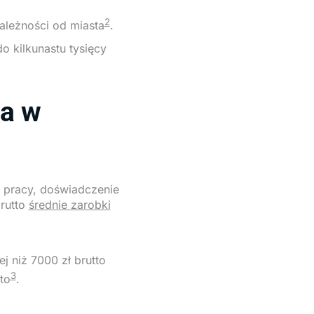
2
ależności od miasta
.
o kilkunastu tysięcy
ka w
e pracy, doświadczenie
rutto
średnie zarobki
 niż 7000 zł brutto
3
to
.