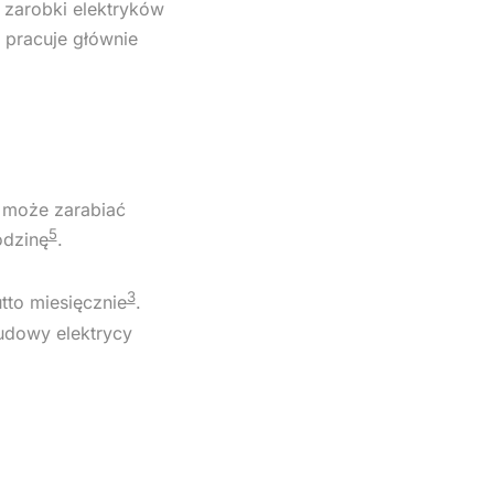
 zarobki elektryków
y pracuje głównie
r może zarabiać
5
odzinę
.
3
tto miesięcznie
.
udowy elektrycy