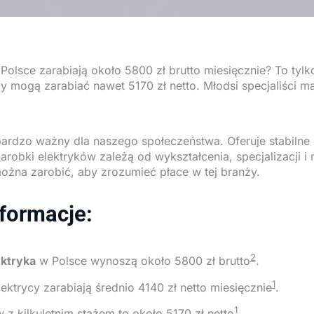
Polsce zarabiają około 5800 zł brutto miesięcznie? To tylk
y mogą zarabiać nawet 5170 zł netto. Młodsi specjaliści ma
bardzo ważny dla naszego społeczeństwa. Oferuje stabilne 
robki elektryków zależą od wykształcenia, specjalizacji i 
można zarobić, aby zrozumieć płace w tej branży.
formacje:
2
ektryka
w Polsce wynoszą około 5800 zł brutto
.
1
lektrycy zarabiają średnio 4140 zł netto miesięcznie
.
1
w z kilkuletnim stażem to około 5170 zł netto
.