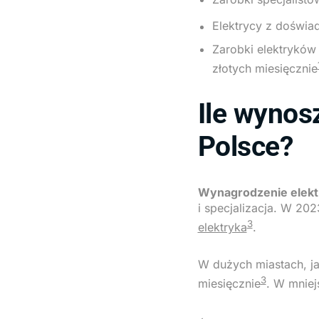
Elektrycy z doświa
Zarobki elektryków 
złotych miesięcznie
Ile wynos
Polsce?
Wynagrodzenie elekt
i specjalizacja. W 20
3
elektryka
.
W dużych miastach, ja
3
miesięcznie
. W mniej