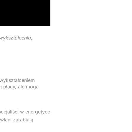
wykształcenia
,
 wykształceniem
j płacy, ale mogą
pecjaliści w energetyce
wlani zarabiają