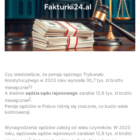
Czy wiedzieliście, że pensja sędziego Trybunału
Konstytucyjnego w 2023 roku wynosiła 30,7 tys. zł brutto
1
miesięcznie
?
A średnio
sędzia sądu rejonowego
zarabia 12,6 tys. zł brutto
2
miesięcznie
.
Pensje sędziów w Polsce różnią się znacznie, co budzi wiele
kontrowersji.
Wynagrodzenia sędziów zależą od wielu czynników. W 2023
roku, sędziowie sądów rejonowych zarabiali 12,6 tys. zł brutto
2