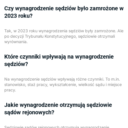
Czy wynagrodzenie sędziów było zamrożone w
2023 roku?
Tak, w 2023 roku wynagrodzenia sędziów były zamrożone. Ale
po decyzji Trybunału Konstytucyjnego, sędziowie otrzymali
wyrównania.
Które czynniki wpływają na wynagrodzenie
sędziów?
Na wynagrodzenie sędziów wpływają różne czynniki. To m.in.
stanowisko, staż pracy, wykształcenie, wielkość sądu i miejsce
pracy.
Jakie wynagrodzenie otrzymują sędziowie
sądów rejonowych?
Sędziowie sądów rejonowych otrzymują wynagrodzenie