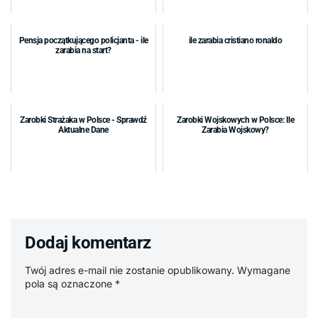
Pensja początkującego policjanta - ile
ile zarabia cristiano ronaldo
zarabia na start?
Zarobki Strażaka w Polsce - Sprawdź
Zarobki Wojskowych w Polsce: Ile
Aktualne Dane
Zarabia Wojskowy?
Dodaj komentarz
Twój adres e-mail nie zostanie opublikowany.
Wymagane
pola są oznaczone
*