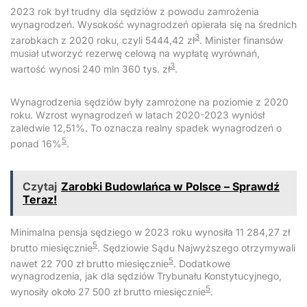
2023 rok był trudny dla sędziów z powodu zamrożenia
wynagrodzeń. Wysokość wynagrodzeń opierała się na średnich
3
zarobkach z 2020 roku, czyli 5444,42 zł
. Minister finansów
musiał utworzyć rezerwę celową na wypłatę wyrównań,
3
wartość wynosi 240 mln 360 tys. zł
.
Wynagrodzenia sędziów były zamrożone na poziomie z 2020
roku. Wzrost wynagrodzeń w latach 2020-2023 wyniósł
zaledwie 12,51%. To oznacza realny spadek wynagrodzeń o
5
ponad 16%
.
Czytaj
Zarobki Budowlańca w Polsce – Sprawdź
Teraz!
Minimalna pensja sędziego w 2023 roku wynosiła 11 284,27 zł
5
brutto miesięcznie
. Sędziowie Sądu Najwyższego otrzymywali
5
nawet 22 700 zł brutto miesięcznie
. Dodatkowe
wynagrodzenia, jak dla sędziów Trybunału Konstytucyjnego,
5
wynosiły około 27 500 zł brutto miesięcznie
.