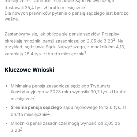
miesięcznie
. Natomiast sędziowie Sądu Najwyższego
1
dostawali 25,4 tys. zł brutto miesięcznie
.
Dla nowych prawników pytanie o pensję sędziego jest bardzo
ważne.
Zastanówmy się, jak oblicza się pensje sędziów. Przepisy
2
określają mnożniki pensji zasadniczej od 2,05 do 3,23
. Na
przykład, sędziowie Sądu Najwyższego, z mnożnikiem 4,13,
1
zarabiają 25,4 tys. zł brutto miesięcznie
.
Kluczowe Wnioski
Minimalna pensja zasadnicza sędziego Trybunału
Konstytucyjnego w 2023 roku wynosiła 30,7 tys. zł brutto
1
miesięcznie
.
Średnia pensja sędziego
sądu rejonowego to 12,6 tys. zł
2
brutto miesięcznie
.
Mnożniki pensji zasadniczej mogą wynosić od 2,05 do
2
3,23
.