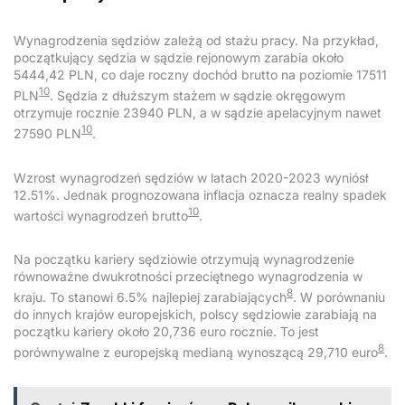
Wynagrodzenia sędziów zależą od stażu pracy. Na przykład,
początkujący sędzia w sądzie rejonowym zarabia około
5444,42 PLN, co daje roczny dochód brutto na poziomie 17511
10
PLN
. Sędzia z dłuższym stażem w sądzie okręgowym
otrzymuje rocznie 23940 PLN, a w sądzie apelacyjnym nawet
10
27590 PLN
.
Wzrost wynagrodzeń sędziów w latach 2020-2023 wyniósł
12.51%. Jednak prognozowana inflacja oznacza realny spadek
10
wartości wynagrodzeń brutto
.
Na początku kariery sędziowie otrzymują wynagrodzenie
równoważne dwukrotności przeciętnego wynagrodzenia w
8
kraju. To stanowi 6.5% najlepiej zarabiających
. W porównaniu
do innych krajów europejskich, polscy sędziowie zarabiają na
początku kariery około 20,736 euro rocznie. To jest
8
porównywalne z europejską medianą wynoszącą 29,710 euro
.