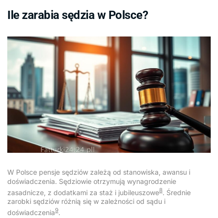
Ile zarabia sędzia w Polsce?
W Polsce pensje sędziów zależą od stanowiska, awansu i
doświadczenia. Sędziowie otrzymują wynagrodzenie
8
zasadnicze, z dodatkami za staż i jubileuszowe
. Średnie
zarobki sędziów różnią się w zależności od sądu i
9
doświadczenia
.