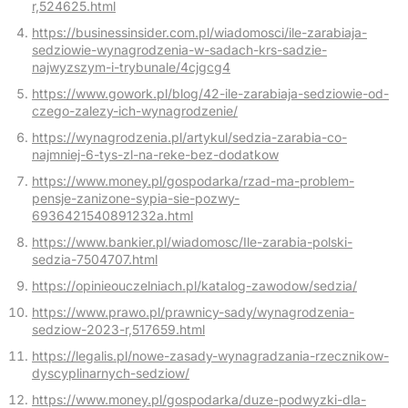
r,524625.html
https://businessinsider.com.pl/wiadomosci/ile-zarabiaja-
sedziowie-wynagrodzenia-w-sadach-krs-sadzie-
najwyzszym-i-trybunale/4cjgcg4
https://www.gowork.pl/blog/42-ile-zarabiaja-sedziowie-od-
czego-zalezy-ich-wynagrodzenie/
https://wynagrodzenia.pl/artykul/sedzia-zarabia-co-
najmniej-6-tys-zl-na-reke-bez-dodatkow
https://www.money.pl/gospodarka/rzad-ma-problem-
pensje-zanizone-sypia-sie-pozwy-
6936421540891232a.html
https://www.bankier.pl/wiadomosc/Ile-zarabia-polski-
sedzia-7504707.html
https://opinieouczelniach.pl/katalog-zawodow/sedzia/
https://www.prawo.pl/prawnicy-sady/wynagrodzenia-
sedziow-2023-r,517659.html
https://legalis.pl/nowe-zasady-wynagradzania-rzecznikow-
dyscyplinarnych-sedziow/
https://www.money.pl/gospodarka/duze-podwyzki-dla-