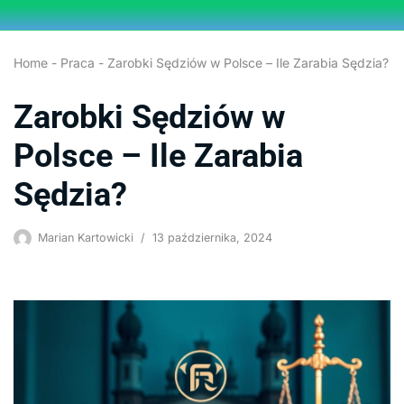
Przejdź
Home
-
Praca
-
Zarobki Sędziów w Polsce – Ile Zarabia Sędzia?
do
treści
Zarobki Sędziów w
Polsce – Ile Zarabia
Sędzia?
Marian Kartowicki
13 października, 2024