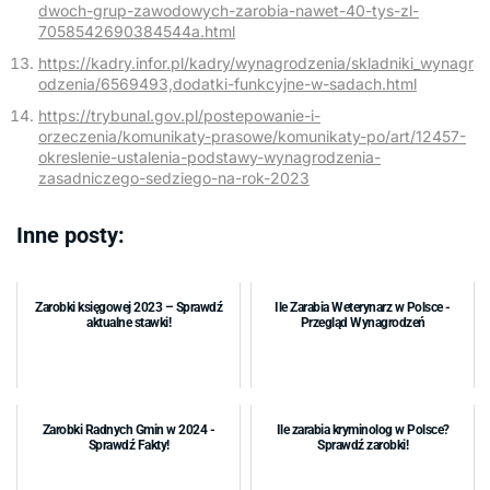
dwoch-grup-zawodowych-zarobia-nawet-40-tys-zl-
7058542690384544a.html
https://kadry.infor.pl/kadry/wynagrodzenia/skladniki_wynagr
odzenia/6569493,dodatki-funkcyjne-w-sadach.html
https://trybunal.gov.pl/postepowanie-i-
orzeczenia/komunikaty-prasowe/komunikaty-po/art/12457-
okreslenie-ustalenia-podstawy-wynagrodzenia-
zasadniczego-sedziego-na-rok-2023
Inne posty:
Zarobki księgowej 2023 – Sprawdź
Ile Zarabia Weterynarz w Polsce -
aktualne stawki!
Przegląd Wynagrodzeń
Zarobki Radnych Gmin w 2024 -
Ile zarabia kryminolog w Polsce?
Sprawdź Fakty!
Sprawdź zarobki!