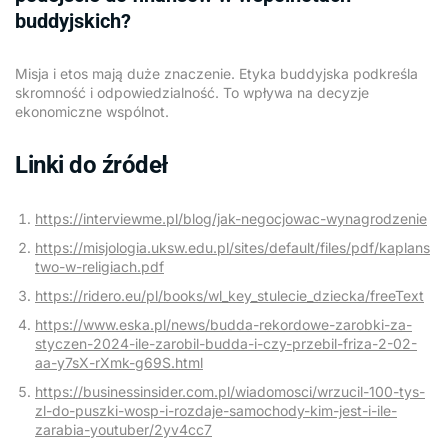
buddyjskich?
Misja i etos mają duże znaczenie. Etyka buddyjska podkreśla
skromność i odpowiedzialność. To wpływa na decyzje
ekonomiczne wspólnot.
Linki do źródeł
https://interviewme.pl/blog/jak-negocjowac-wynagrodzenie
https://misjologia.uksw.edu.pl/sites/default/files/pdf/kaplans
two-w-religiach.pdf
https://ridero.eu/pl/books/wl_key_stulecie_dziecka/freeText
https://www.eska.pl/news/budda-rekordowe-zarobki-za-
styczen-2024-ile-zarobil-budda-i-czy-przebil-friza-2-02-
aa-y7sX-rXmk-g69S.html
https://businessinsider.com.pl/wiadomosci/wrzucil-100-tys-
zl-do-puszki-wosp-i-rozdaje-samochody-kim-jest-i-ile-
zarabia-youtuber/2yv4cc7