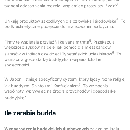
6
tygodni odosobnienia rocznie, wspierając prosty styl życia
.
6
Unikają produktów szkodliwych dla człowieka i środowiska
. To
podkreśla etyczne podejście do finansowania buddyzmu.
6
Firmy te wspierają przyjaźń i kalyana mitrata
. Przekazują
większość zysków na cele, jak pomoc dla mieszkańców
6
slamsów w Indiach czy dzieci Tybetańskich uciekinierów
. To
wzmacnia gospodarkę buddyjską i wspiera lokalne
społeczności.
W Japonii istnieje specyficzny system, który łączy różne religie,
7
jak buddyzm, Shintoizm i Konfucjanizm
. To wzmacnia
wspólnoty, wpływając na źródła przychodów i gospodarkę
7
buddyjską
.
Ile zarabia budda
Wynagrodzenia buddyjskich duchownych
zależą od kraju,