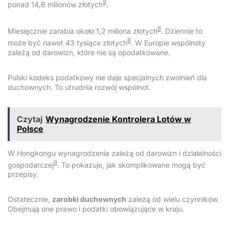
8
ponad 14,6 milionów złotych
.
8
Miesięcznie zarabia około 1,2 miliona złotych
. Dziennie to
8
może być nawet 43 tysiące złotych
. W Europie wspólnoty
zależą od darowizn, które nie są opodatkowane.
Polski kodeks podatkowy nie daje specjalnych zwolnień dla
duchownych. To utrudnia rozwój wspólnot.
Czytaj
Wynagrodzenie Kontrolera Lotów w
Polsce
W Hongkongu wynagrodzenia zależą od darowizn i działalności
9
gospodarczej
. To pokazuje, jak skomplikowane mogą być
przepisy.
Ostatecznie,
zarobki duchownych
zależą od wielu czynników.
Obejmują one prawo i podatki obowiązujące w kraju.