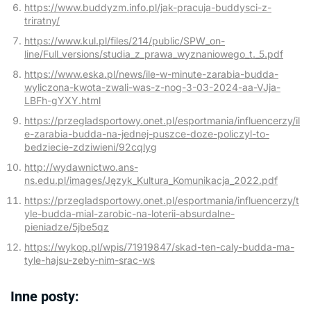
https://www.buddyzm.info.pl/jak-pracuja-buddysci-z-
triratny/
https://www.kul.pl/files/214/public/SPW_on-
line/Full_versions/studia_z_prawa_wyznaniowego_t._5.pdf
https://www.eska.pl/news/ile-w-minute-zarabia-budda-
wyliczona-kwota-zwali-was-z-nog-3-03-2024-aa-VJja-
LBFh-gYXY.html
https://przegladsportowy.onet.pl/esportmania/influencerzy/il
e-zarabia-budda-na-jednej-puszce-doze-policzyl-to-
bedziecie-zdziwieni/92cqlyg
http://wydawnictwo.ans-
ns.edu.pl/images/Język_Kultura_Komunikacja_2022.pdf
https://przegladsportowy.onet.pl/esportmania/influencerzy/t
yle-budda-mial-zarobic-na-loterii-absurdalne-
pieniadze/5jbe5qz
https://wykop.pl/wpis/71919847/skad-ten-caly-budda-ma-
tyle-hajsu-zeby-nim-srac-ws
Inne posty: