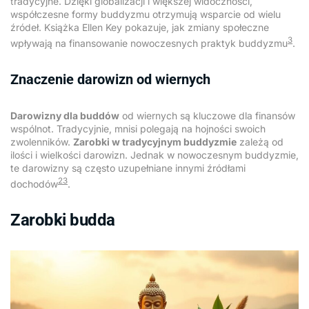
tradycyjne. Dzięki globalizacji i większej widoczności,
współczesne formy buddyzmu otrzymują wsparcie od wielu
źródeł. Książka Ellen Key pokazuje, jak zmiany społeczne
3
wpływają na finansowanie nowoczesnych praktyk buddyzmu
.
Znaczenie darowizn od wiernych
Darowizny dla buddów
od wiernych są kluczowe dla finansów
wspólnot. Tradycyjnie, mnisi polegają na hojności swoich
zwolenników.
Zarobki w tradycyjnym buddyzmie
zależą od
ilości i wielkości darowizn. Jednak w nowoczesnym buddyzmie,
te darowizny są często uzupełniane innymi źródłami
2
3
dochodów
.
Zarobki budda