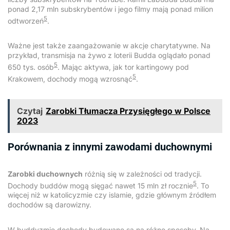
ponad 2,17 mln subskrybentów i jego filmy mają ponad milion
5
odtworzeń
.
Ważne jest także zaangażowanie w akcje charytatywne. Na
przykład, transmisja na żywo z loterii Budda oglądało ponad
5
650 tys. osób
. Mając aktywa, jak tor kartingowy pod
5
Krakowem, dochody mogą wzrosnąć
.
Czytaj
Zarobki Tłumacza Przysięgłego w Polsce
2023
Porównania z innymi zawodami duchownymi
Zarobki duchownych
różnią się w zależności od tradycji.
5
Dochody buddów mogą sięgać nawet 15 mln zł rocznie
. To
więcej niż w katolicyzmie czy islamie, gdzie głównym źródłem
dochodów są darowizny.
W buddyzmie dochody budowane są na różne sposoby. Na