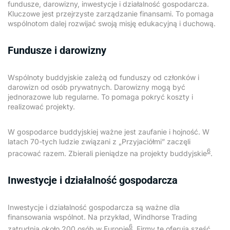
fundusze, darowizny, inwestycje i działalność gospodarcza.
Kluczowe jest przejrzyste zarządzanie finansami. To pomaga
wspólnotom dalej rozwijać swoją misję edukacyjną i duchową.
Fundusze i darowizny
Wspólnoty buddyjskie zależą od funduszy od członków i
darowizn od osób prywatnych. Darowizny mogą być
jednorazowe lub regularne. To pomaga pokryć koszty i
realizować projekty.
W gospodarce buddyjskiej ważne jest zaufanie i hojność. W
latach 70-tych ludzie związani z „Przyjaciółmi” zaczęli
6
pracować razem. Zbierali pieniądze na projekty buddyjskie
.
Inwestycje i działalność gospodarcza
Inwestycje i działalność gospodarcza są ważne dla
finansowania wspólnot. Na przykład, Windhorse Trading
6
zatrudnia około 200 osób w Europie
. Firmy te oferują sześć