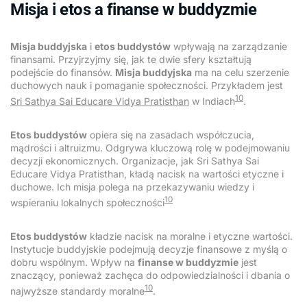
Misja i etos a finanse w buddyzmie
Misja buddyjska
i
etos buddystów
wpływają na zarządzanie
finansami. Przyjrzyjmy się, jak te dwie sfery kształtują
podejście do finansów.
Misja buddyjska
ma na celu szerzenie
duchowych nauk i pomaganie społeczności. Przykładem jest
10
Sri Sathya Sai Educare Vidya Pratisthan
w Indiach
.
Etos buddystów
opiera się na zasadach współczucia,
mądrości i altruizmu. Odgrywa kluczową rolę w podejmowaniu
decyzji ekonomicznych. Organizacje, jak Sri Sathya Sai
Educare Vidya Pratisthan, kładą nacisk na wartości etyczne i
duchowe. Ich misja polega na przekazywaniu wiedzy i
10
wspieraniu lokalnych społeczności
Etos buddystów
kładzie nacisk na moralne i etyczne wartości.
Instytucje buddyjskie podejmują decyzje finansowe z myślą o
dobru wspólnym. Wpływ na
finanse w buddyzmie
jest
znaczący, ponieważ zachęca do odpowiedzialności i dbania o
10
najwyższe standardy moralne
.