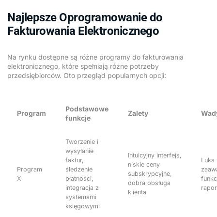
Najlepsze Oprogramowanie do
Fakturowania Elektronicznego
Na rynku dostępne są różne programy do fakturowania
elektronicznego, które spełniają różne potrzeby
przedsiębiorców. Oto przegląd popularnych opcji:
Podstawowe
Program
Zalety
Wad
funkcje
Tworzenie i
wysyłanie
Intuicyjny interfejs,
faktur,
Luka
niskie ceny
Program
śledzenie
zaaw
subskrypcyjne,
X
płatności,
funkc
dobra obsługa
integracja z
rapor
klienta
systemami
księgowymi