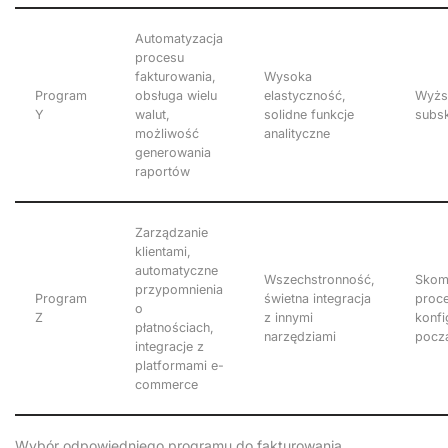
Automatyzacja
procesu
fakturowania,
Wysoka
Program
obsługa wielu
elastyczność,
Wyżs
Y
walut,
solidne funkcje
subsk
możliwość
analityczne
generowania
raportów
Zarządzanie
klientami,
automatyczne
Wszechstronność,
Skom
przypomnienia
Program
świetna integracja
proc
o
Z
z innymi
konfi
płatnościach,
narzędziami
pocz
integracje z
platformami e-
commerce
Wybór odpowiedniego programu do fakturowania