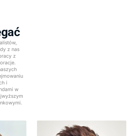
egać
listów,
dy z nas
pracy z
oracje.
naszych
dejmowaniu
ch i
endami w
najwyższym
ynkowymi.