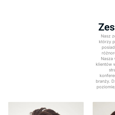
Zes
Nasz z
którzy 
posiad
różnor
Nasza 
klientów 
str
konfere
branży. D
poziomie