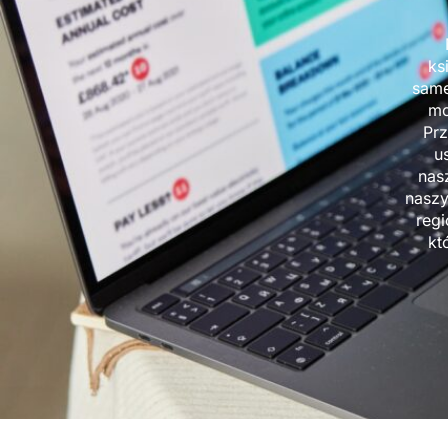
ks
same
mo
Prz
u
nas
naszy
regi
kt