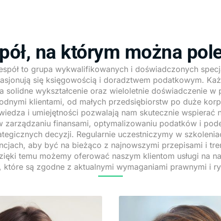
pół, na którym można pol
espół to grupa wykwalifikowanych i doświadczonych specja
pasjonują się księgowością i doradztwem podatkowym. Każ
a solidne wykształcenie oraz wieloletnie doświadczenie w 
odnymi klientami, od małych przedsiębiorstw po duże korp
wiedza i umiejętności pozwalają nam skutecznie wspierać 
w zarządzaniu finansami, optymalizowaniu podatków i po
ategicznych decyzji. Regularnie uczestniczymy w szkolenia
ncjach, aby być na bieżąco z najnowszymi przepisami i tr
zięki temu możemy oferować naszym klientom usługi na 
, które są zgodne z aktualnymi wymaganiami prawnymi i r