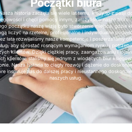
Początki biura
Nasza historia zaczęła się wiele lat temu, kiedy to z pasji d
ięgowości i chęci pomocy innym, założyliśmy nasze biuro.
go początku naszą wizją było stworzenie miejsca, gdzie kl
gą liczyć na rzetelne, profesjonalne i indywidualne podejśc
ez lata rozwijaliśmy nasze kompetencje i poszerzaliśmy of
sług, aby sprostać rosnącym wymaganiom rynku i potrzeb
zych klientów. Dzięki ciężkiej pracy, zaangażowaniu i lojaln
ch klientów, staliśmy się jednym z wiodących biur księgo
onie. Nasza historia to ciągły rozwój i dążenie do doskonał
óre inspiruje nas do dalszej pracy i nieustannego doskonale
naszych usług.