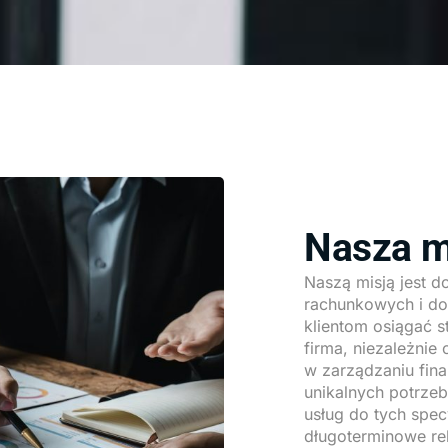
Nasza m
Naszą misją jest d
rachunkowych i d
klientom osiągać s
firma, niezależnie 
w zarządzaniu fina
unikalnych potrze
usług do tych spe
długoterminowe rel