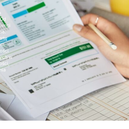
o
 Od
ienci
ie.
ertę
om
ości
wych w
ości,
nia